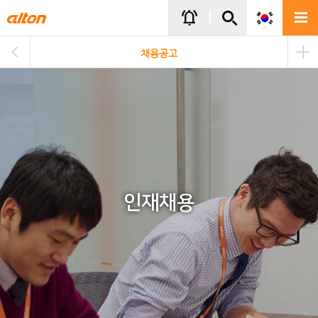
주메뉴바로가기
본문바로가기
notifications_active
채용공고
인재채용