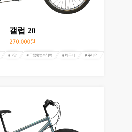
갤럽 20
270,000
원
# 7단
# 그립형변속레버
# 바구니
# 주니어