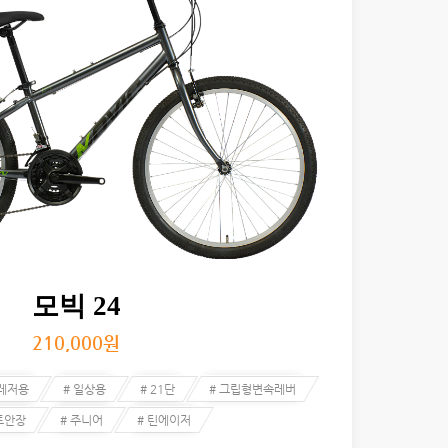
모빅 24
210,000
원
 레저용
# 일상용
# 21단
# 그립형변속레버
트안장
# 주니어
# 틴에이저