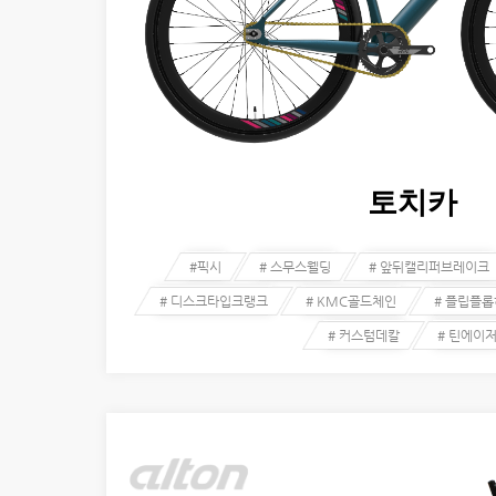
토치카
#픽시
# 스무스웰딩
# 앞뒤캘리퍼브레이크
# 디스크타입크랭크
# KMC골드체인
# 플립플
# 커스텀데칼
# 틴에이