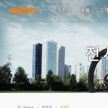
자전거
용품
고
전 
Home
자전거
브랜드