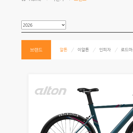
브랜드
알톤
이알톤
인피자
로드마