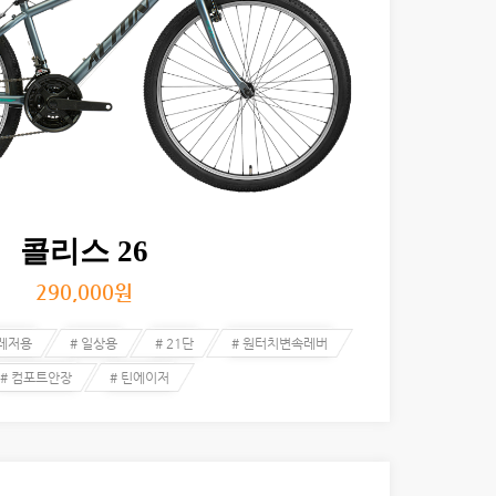
콜리스 26
290,000
원
 레저용
# 일상용
# 21단
# 원터치변속레버
# 컴포트안장
# 틴에이저