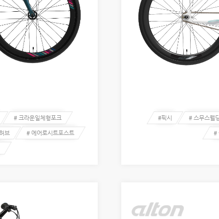
# 크라운일체형포크
#픽시
# 스무스웰
롭허브
# 에어로시트포스트
#
저