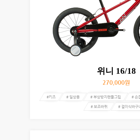
위니 16/18
270,000
원
#키즈
# 일상용
# 부상방지핸들그립
# 
# 보조바퀴
# 걸이식바구