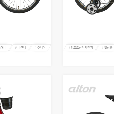
속레버
# 바구니
# 주니어
#컴포트산악자전거
# 일상용