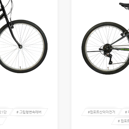
 21단
# 그립형변속레버
#컴포트산악자전거
#
저
# 컴포