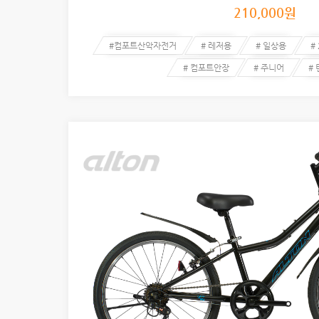
210,000
원
#컴포트산악자전거
# 레저용
# 일상용
#
# 컴포트안장
# 주니어
#