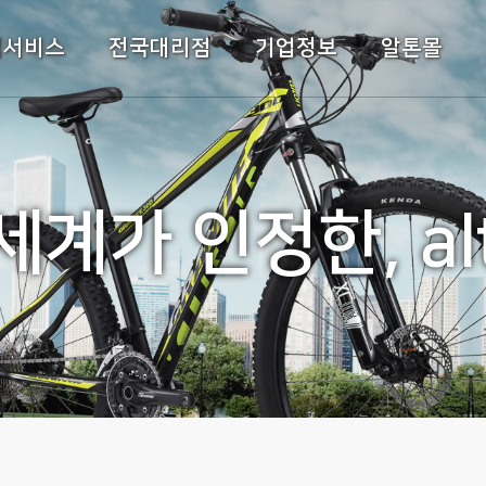
주메뉴바로가기
본문바로가기
객서비스
전국대리점
기업정보
알톤몰
세계가 인정한, al