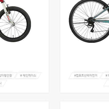
손잡이형안장
# 체인케이스
#컴포트산악자전거
#
니