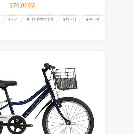
270,000
원
# 7단
# 그립형변속레버
# 바구니
# 주니어