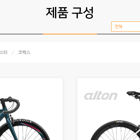
제품 구성
전체
스터
코렉스