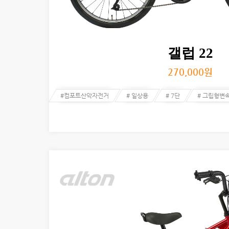
갤럽 22
270,000
원
#컴포트산악자전거
# 일상용
# 7단
# 그립형변