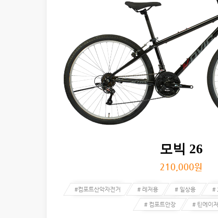
모빅 26
210,000
원
#컴포트산악자전거
# 레저용
# 일상용
#
# 컴포트안장
# 틴에이