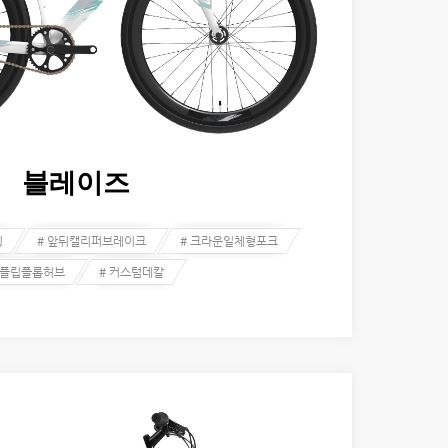
블레이즈
딩
# 앞뒤캘리퍼브레이크
# 크라운일체형포크
 플립플롭허브
# 커스텀데칼