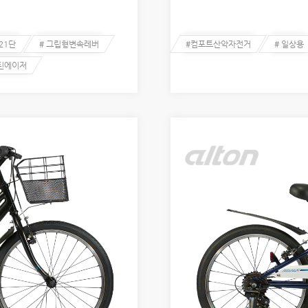
 21단
# 그립형변속레버
#컴포트산악자전거
# 일상용
 틴에이저