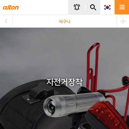
주메뉴바로가기
본문바로가기
notifications_active
바구니
자전거장착