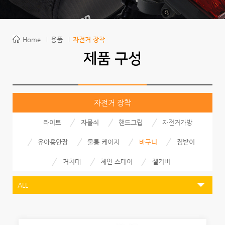
Home
용품
자전거 장착
제품 구성
자전거 장착
라이트
자물쇠
핸드그립
자전거가방
유아용안장
물통 케이지
바구니
짐받이
거치대
체인 스테이
젤커버