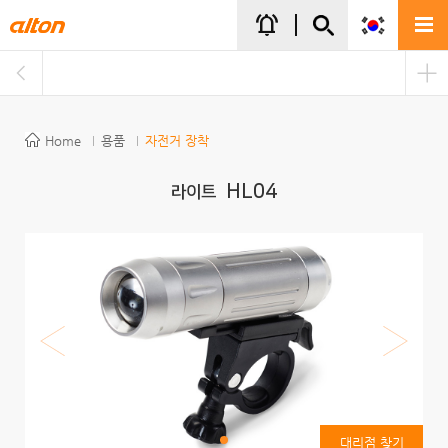
주메뉴바로가기
본문바로가기
notifications_active
Home
용품
자전거 장착
HL04
라이트
대리점 찾기