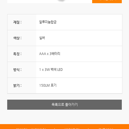
재질 :
알루미늄합금
색상 :
실버
특징 :
AAA x 3배터리
방식 :
1 x 3W 백색 LED
밝기 :
150LM 표기
목록으로 돌아가기