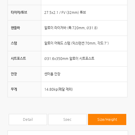
타이어/튜브
27.5x2.1 / FV (32mm) 튜브
핸들바
알로이 라이저바 (폭:720mm, Ø31.8)
스템
알로이 어헤드 스템 (익스텐션:70mm, 각도:7˚)
시트포스트
Ø31.6x350mm 알로이 시트포스트
안장
센터홀 안장
무게
14.80kg(페달 제외)
Detail
Spec
Size/Height