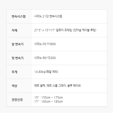
변속시스템
시마노 21단 변속시스템
차체
27.5" x 15"/17" 알로이 프레임 (인터널 케이블 루팅)
앞 변속기
시마노 FD-TY600
뒷 변속기
시마노 RD-TZ300
무게
14.80kg(페달 제외)
색상
매트 블랙, 매트 스톰 그레이, 블루 웨이브
15" : 155cm ~ 175cm
권장신장
17" : 165cm ~ 185cm