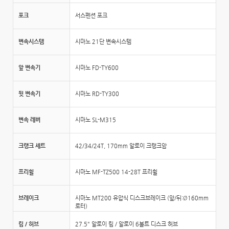
포크
서스펜션 포크
변속시스템
시마노 21단 변속시스템
앞 변속기
시마노 FD-TY600
뒷 변속기
시마노 RD-TY300
변속 레버
시마노 SL-M315
크랭크 세트
42/34/24T, 170mm 알로이 크랭크암
프리휠
시마노 MF-TZ500 14-28T 프리휠
브레이크
시마노 MT200 유압식 디스크브레이크 (앞/뒤:Ø160mm
로터)
림 / 허브
27.5" 알로이 림 / 알로이 6볼트 디스크 허브