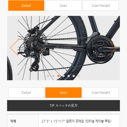
Detail
Spec
Size/Height
Detail
Spec
Size/Height
TIP スペックの見方
차체
27.5" x 15"/17" 알로이 프레임 (인터널 케이블 루팅)