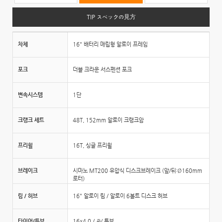
TIP スペックの見方
차체
16" 배터리 매립형 알로이 프레임
포크
더블 크라운 서스펜션 포크
변속시스템
1단
크랭크 세트
48T, 152mm 알로이 크랭크암
프리휠
16T, 싱글 프리휠
브레이크
시마노 MT200 유압식 디스크브레이크 (앞/뒤:Ø160mm
로터)
림 / 허브
16" 알로이 림 / 알로이 6볼트 디스크 허브
타이어/튜브
16x4.0 / AV 튜브