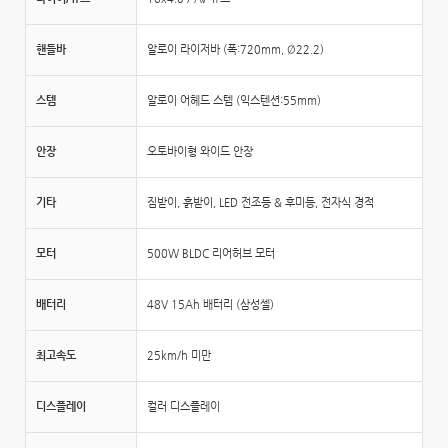
핸들바
알로이 라이저바 (폭:720mm, Ø22.2)
스템
알로이 어헤드 스템 (익스텐션:55mm)
안장
오토바이형 와이드 안장
기타
짐받이, 흙받이, LED 전조등 & 후미등, 전자식 경적
모터
500W BLDC 리어허브 모터
배터리
48V 15Ah 배터리 (삼성셀)
최고속도
25km/h 미만
디스플레이
컬러 디스플레이