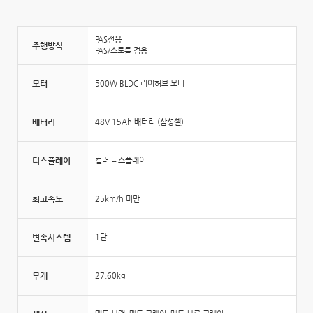
PAS전용
주행방식
PAS/스로틀 겸용
모터
500W BLDC 리어허브 모터
배터리
48V 15Ah 배터리 (삼성셀)
디스플레이
컬러 디스플레이
최고속도
25km/h 미만
변속시스템
1단
무게
27.60kg